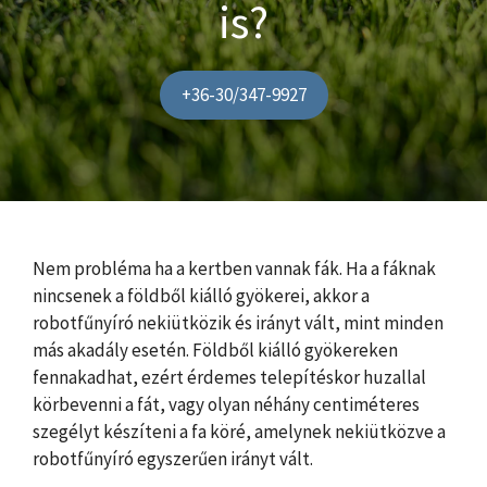
is?
+36-30/347-9927
Nem probléma ha a kertben vannak fák. Ha a fáknak
nincsenek a földből kiálló gyökerei, akkor a
robotfűnyíró nekiütközik és irányt vált, mint minden
más akadály esetén. Földből kiálló gyökereken
fennakadhat, ezért érdemes telepítéskor huzallal
körbevenni a fát, vagy olyan néhány centiméteres
szegélyt készíteni a fa köré, amelynek nekiütközve a
robotfűnyíró egyszerűen irányt vált.