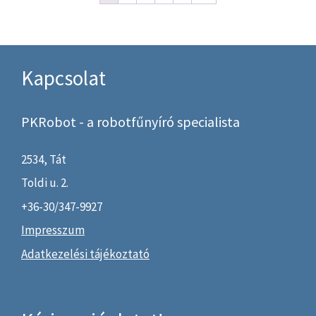
ő
l
Kapcsolat
PKRobot - a robotfűnyíró specialista
2534,
Tát
Toldi u. 2.
+36-30/347-9927
Impresszum
Adatkezelési tájékoztató