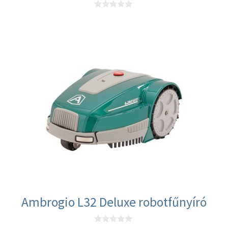
0
a
z
5
-
b
ő
l
Ambrogio L32 Deluxe robotfűnyíró