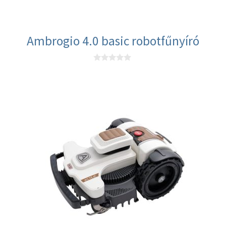
Ambrogio 4.0 basic robotfűnyíró
0
a
z
5
-
b
ő
l