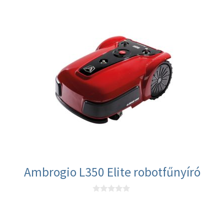
z
5
-
b
ő
l
Ambrogio L350 Elite robotfűnyíró
0
a
z
5