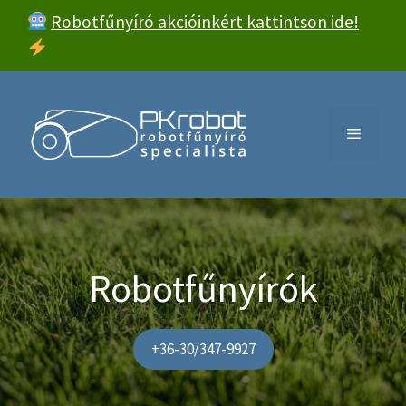
Kilépés
Robotfűnyíró akcióinkért kattintson ide!
a
tartalomba
Menü
Robotfűnyírók
+36-30/347-9927