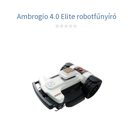
Ambrogio 4.0 Elite robotfűnyíró
0
a
z
5
-
b
ő
l