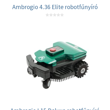
Ambrogio 4.36 Elite robotfűnyíró
0
a
z
5
-
b
ő
l