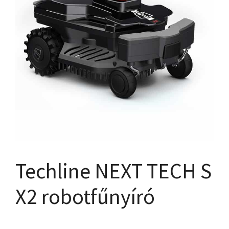
Techline NEXT TECH S
X2 robotfűnyíró