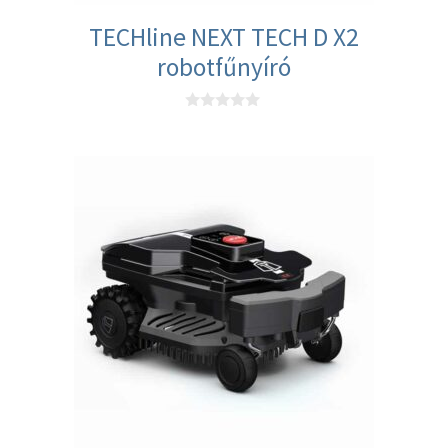
TECHline NEXT TECH D X2
robotfűnyíró
0
a
z
5
-
b
ő
l