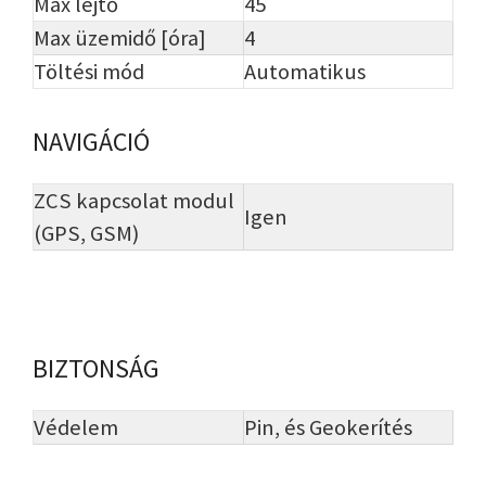
Max lejtő
45
Max üzemidő [óra]
4
Töltési mód
Automatikus
NAVIGÁCIÓ
ZCS kapcsolat modul
Igen
(GPS, GSM)
BIZTONSÁG
Védelem
Pin, és Geokerítés