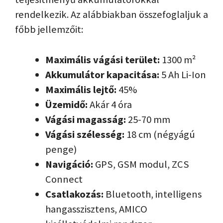
rendelkezik. Az alábbiakban összefoglaljuk a
főbb jellemzőit:
Maximális vágási terület:
1300 m²
Akkumulátor kapacitása:
5 Ah Li-Ion
Maximális lejtő:
45%
Üzemidő:
Akár 4 óra
Vágási magasság:
25-70 mm
Vágási szélesség:
18 cm (négyágú
penge)
Navigáció:
GPS, GSM modul, ZCS
Connect
Csatlakozás:
Bluetooth, intelligens
hangasszisztens, AMICO