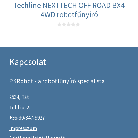
Techline NEXTTECH OFF ROAD BX4
4WD robotfűnyíró
0
a
z
5
-
b
ő
Kapcsolat
l
PKRobot - a robotfűnyíró specialista
2534,
Tát
Toldi u. 2.
+36-30/347-9927
Impresszum