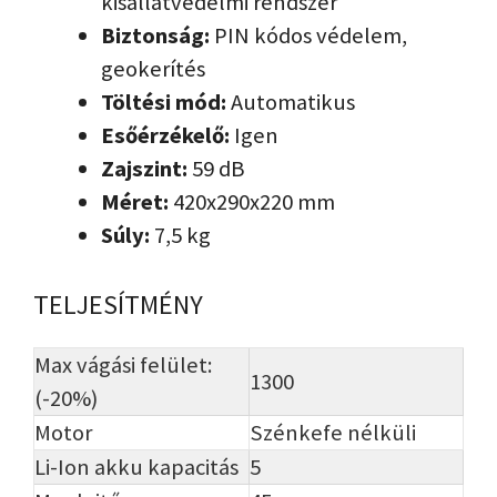
kisállatvédelmi rendszer
Biztonság:
PIN kódos védelem,
geokerítés
Töltési mód:
Automatikus
Esőérzékelő:
Igen
Zajszint:
59 dB
Méret:
420x290x220 mm
Súly:
7,5 kg
TELJESÍTMÉNY
Max vágási felület:
1300
(-20%)
Motor
Szénkefe nélküli
Li-Ion akku kapacitás
5