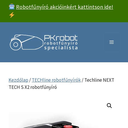
Kilépés
Robotfűnyíró akcióinkért kattintson ide!
a
tartalomba
Menü
Kezdőlap
/
TECHline robotfűnyírók
/ Techline NEXT
TECH S X2 robotfűnyíró