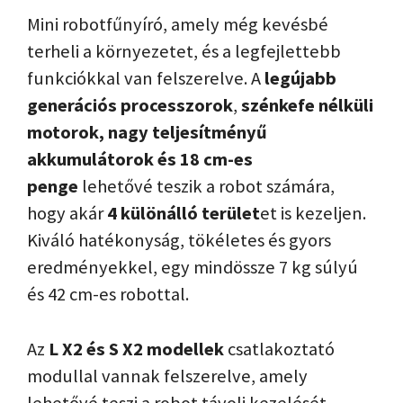
Mini robotfűnyíró, amely még kevésbé
terheli a környezetet, és a legfejlettebb
funkciókkal van felszerelve. A
legújabb
generációs processzorok
,
szénkefe nélküli
motorok, nagy teljesítményű
akkumulátorok és 18 cm-es
penge
lehetővé teszik a robot számára,
hogy akár
4 különálló terület
et is kezeljen.
Kiváló hatékonyság, tökéletes és gyors
eredményekkel, egy mindössze 7 kg súlyú
és 42 cm-es robottal.
Az
L X2 és S X2 modellek
csatlakoztató
modullal vannak felszerelve, amely
lehetővé teszi a robot távoli kezelését,