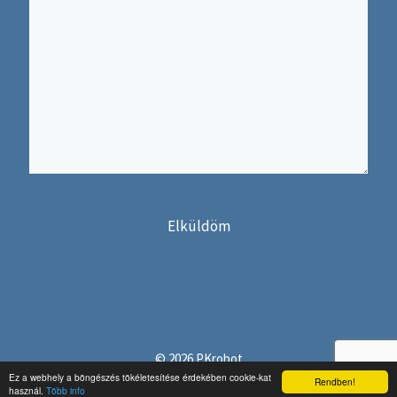
© 2026 PKrobot
Weboldalgyár
Weboldal készítés
Ez a webhely a böngészés tökéletesítése érdekében cookie-kat
Rendben!
használ.
Több info