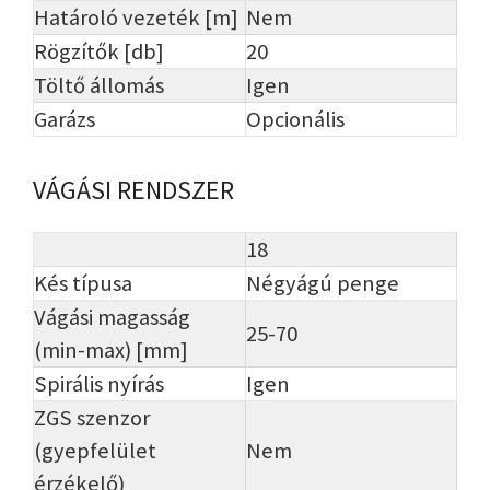
Határoló vezeték [m]
Nem
Rögzítők [db]
20
Töltő állomás
Igen
Garázs
Opcionális
VÁGÁSI RENDSZER
18
Kés típusa
Négyágú penge
Vágási magasság
25-70
(min-max) [mm]
Spirális nyírás
Igen
ZGS szenzor
(gyepfelület
Nem
érzékelő)