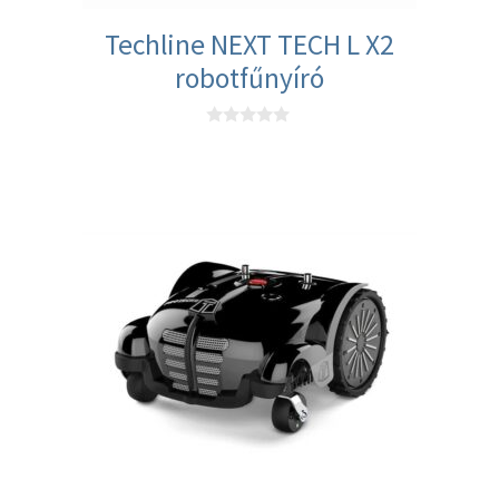
Techline NEXT TECH L X2
robotfűnyíró
0
a
z
5
-
b
ő
l