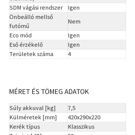
SDM vágási rendszer
Igen
Önbeálló mellső
Nem
futómű
Eco mód
Igen
Eső érzékelő
Igen
Területek száma
4
MÉRET ÉS TÖMEG ADATOK
Súly akkuval [kg]
7,5
Külméretek [mm]
420x290x220
Kerék típus
Klasszikus