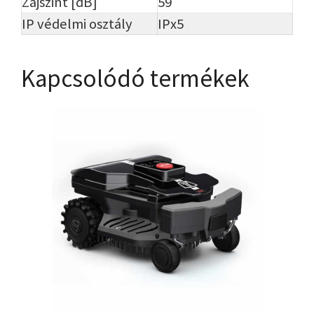
Zajszint [dB]
59
IP védelmi osztály
IPx5
Kapcsolódó termékek